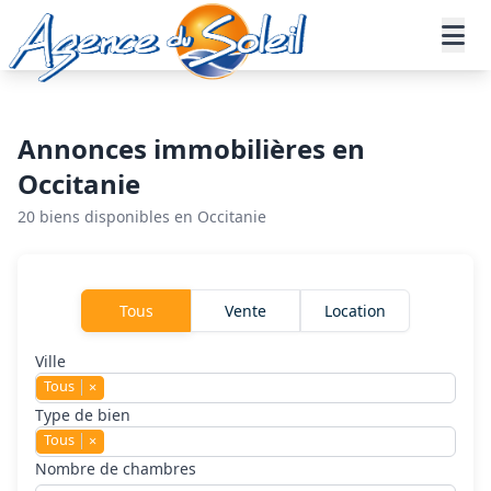
Aller au contenu principal
Accueil
Annonces immobilières
Agence immobiliere port la nouvelle
Annonces immobilières en
Occitanie
20 biens disponibles en Occitanie
Rechercher un bien
Tous
Vente
Location
Ville
Tous
×
Type de bien
Tous
×
Nombre de chambres