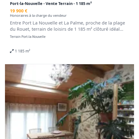
Port-la-Nouvelle - Vente Terrain - 1 185 m²
19 900 €
Honoraires à la charge du vendeur
Entre Port La Nouvelle et La Palme, proche de la plage
du Rouet, terrain de loisirs de 1 185 m² clôturé idéal
pour week-end ou vacances en camping-car, caravane
Terrain Port-la-Nouvelle
ou sous la tente. Pour tout complément d'information,
contactez Cécile NOGIER au 06.14.07.32.09 ou au
1 185 m²
04.68.48.00.71. E-mail :
vente.nogier@agencedusoleil.com
Honoraires à la charge du vendeur. Les informations
sur les risques auxquels ce bien est exposé sont
disponibles sur le site Géorisques : georisques.gouv.fr.
.
Retrouvez tous nos biens sur www.agencedusoleil.com