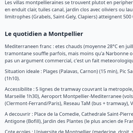
Les villas montpellieraines se trouvent plutot en peripher
en enduit clair, tuiles canal, jardin clos avec oliviers o
limitrophes (Grabels, Saint-Gely, Clapiers) atteignent 500
Le quotidien a Montpellier
Mediterraneen franc : etes chauds (moyenne 28°C en juill
tramontane souffle parfois, mais moins qu'a Narbonne ou 
pas un argument commercial, c'est un fait meteorologiq
Situation ideale : Plages (Palavas, Carnon) (15 min), Pic S
(1h10).
Accessibilite : 5 lignes de tramway couvrant la metropole
Marseille 1h30), Aeroport Montpellier-Mediterranee (vols
(Clermont-Ferrand/Paris), Reseau TaM (bus + tramway), Ve
A decouvrir : Place de la Comedie, Cathedrale Saint-Pie
Antigone (Bofill), Jardin des Plantes (le plus ancien de
Cote ecoles : Universite de Montpellier (medecine, droit, s