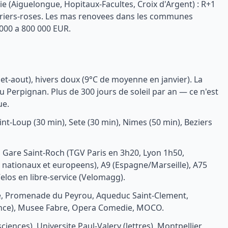
ie (Aiguelongue, Hopitaux-Facultes, Croix d'Argent) : R+1
u lauriers-roses. Les mas renovees dans les communes
 000 a 800 000 EUR.
et-aout), hivers doux (9°C de moyenne en janvier). La
Perpignan. Plus de 300 jours de soleil par an — ce n'est
ue.
aint-Loup (30 min), Sete (30 min), Nimes (50 min), Beziers
, Gare Saint-Roch (TGV Paris en 3h20, Lyon 1h50,
 nationaux et europeens), A9 (Espagne/Marseille), A75
los en libre-service (Velomagg).
rre, Promenade du Peyrou, Aqueduc Saint-Clement,
 France), Musee Fabre, Opera Comedie, MOCO.
ciences), Universite Paul-Valery (lettres), Montpellier