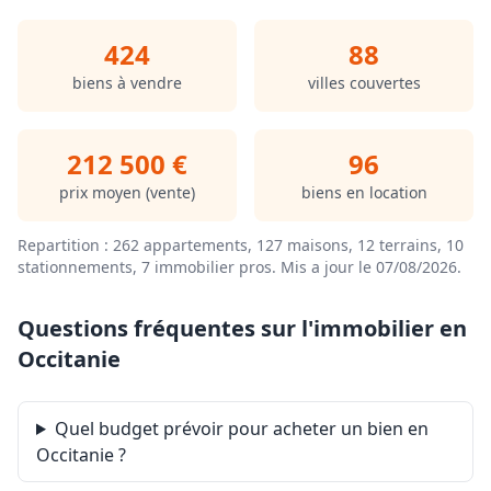
copropriété de 16 lots. Quote-part moyenne du budget
prévisionnel 1 400 €/an. Aucune procédure n'est en
424
88
cours. Classe énergie C, Classe climat C Montant estimé
des dépenses annuelles d'énergie pour un usage
biens à vendre
villes couvertes
standard : entre 752.00 € et 1018.00 € sur les années
2021, 2022 et 2023 (abonnements compris). Les
informations sur les risques auxquels ce bien est
212 500 €
96
exposé sont disponibles sur le site Géorisques :
georisques.gouv.fr.
prix moyen (vente)
biens en location
.
Retrouvez tous nos biens sur www.agencedusoleil.com
Repartition : 262 appartements, 127 maisons, 12 terrains, 10
stationnements, 7 immobilier pros.
Mis a jour le 07/08/2026
.
Questions fréquentes sur l'immobilier en
Occitanie
Quel budget prévoir pour acheter un bien en
Occitanie ?