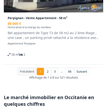
Perpignan - Vente Appartement - 58 m²
88 000 €
Honoraires à la charge du vendeur
Bel appartement de Type T3 de 58 m2 au 2 éme étage ,
une cave , un parking privé rattaché a la résidence avec
place libre .
Appartement Perpignan
Ce bien comprend : un spacieux séjour , une cuisine
équipée , deux chambres , un hall d'entrée , une salle
58 m²
2
d'eau , un wc .
Charges annuelles 1300€ / Récup 1000 € sur les charges
locataire / Taxe foncière 1184€ Un bail est en court :
loyer 600 € charges 70 € ;Locataire sérieux., bail depuis
...
Précédent
1
2
3
66
Suivant
2023. Aucun travaux a prévoir .Affaire a saisir!
Affichage de 1 à 8 sur 521 résultats
Idéal investisseur! Contactez Sabine Trédez au 06-40-12-
98-76.
Le marché immobilier en Occitanie en
quelques chiffres
Honoraires à la charge du vendeur. Dans une