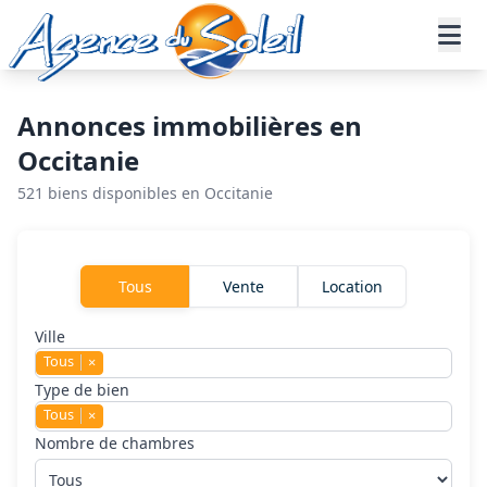
Aller au contenu principal
Accueil
Annonces immobilières
Annonces immobilières en
Occitanie
521 biens disponibles en Occitanie
Rechercher un bien
Tous
Vente
Location
Ville
Tous
×
Type de bien
Tous
×
Nombre de chambres