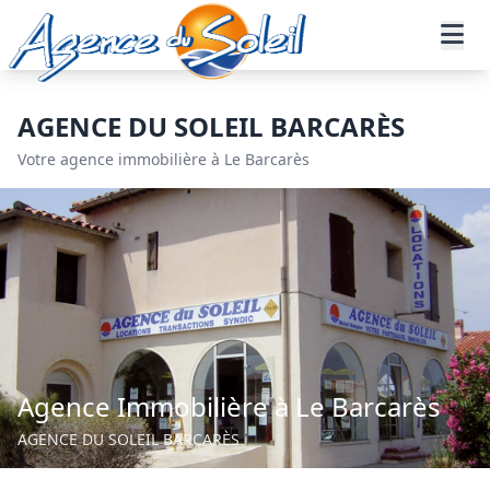
Aller au contenu principal
Accueil
Nos agences
Agence Barcares
AGENCE DU SOLEIL BARCARÈS
Votre agence immobilière à Le Barcarès
Agence Immobilière à Le Barcarès
AGENCE DU SOLEIL BARCARÈS