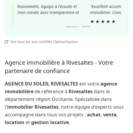
rès professionnelle, équipe à l'écoute et
"Excellent accompagnem
. Transaction menée avec transparence et
immobilier. Conseils pert
."
★
★
★
★
★
★
★
— Marie L., 2024
Voir tous les avis certifiés OpinionSystem
Agence immobilière à Rivesaltes - Votre
partenaire de confiance
AGENCE DU SOLEIL RIVESALTES
est votre
agence
immobilière
de référence à
Rivesaltes
dans le
département région Occitanie. Spécialisée dans
l'
immobilier Rivesaltes
, notre équipe d'experts vous
accompagne dans tous vos projets :
achat
,
vente
,
location
et
gestion locative
.