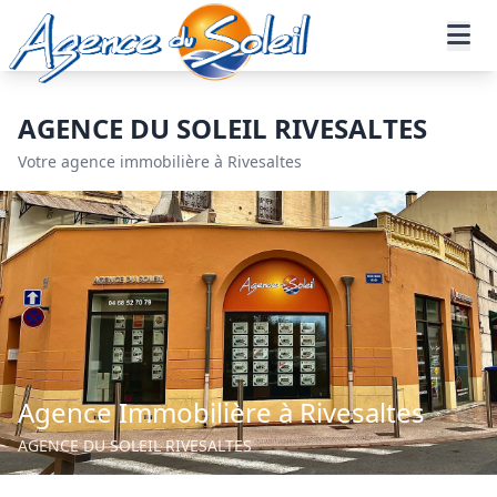
Aller au contenu principal
Accueil
Nos agences
Agence Rivesaltes
AGENCE DU SOLEIL RIVESALTES
Votre agence immobilière à Rivesaltes
Agence Immobilière à Rivesaltes
AGENCE DU SOLEIL RIVESALTES