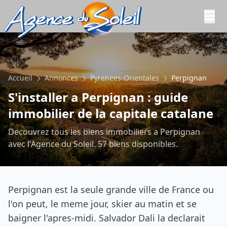
Aller au contenu principal
Accueil
Annonces
Pyrenees-Orientales
Perpignan
S'installer a Perpignan : guide
immobilier de la capitale catalane
Decouvrez tous les biens immobiliers a Perpignan
avec l'Agence du Soleil. 57 biens disponibles.
Perpignan est la seule grande ville de France ou
l'on peut, le meme jour, skier au matin et se
baigner l'apres-midi. Salvador Dali la declarait