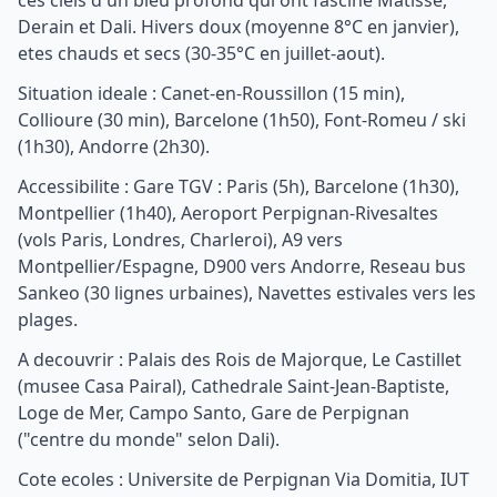
ces ciels d'un bleu profond qui ont fascine Matisse,
Derain et Dali. Hivers doux (moyenne 8°C en janvier),
etes chauds et secs (30-35°C en juillet-aout).
Situation ideale : Canet-en-Roussillon (15 min),
Collioure (30 min), Barcelone (1h50), Font-Romeu / ski
(1h30), Andorre (2h30).
Accessibilite : Gare TGV : Paris (5h), Barcelone (1h30),
Montpellier (1h40), Aeroport Perpignan-Rivesaltes
(vols Paris, Londres, Charleroi), A9 vers
Montpellier/Espagne, D900 vers Andorre, Reseau bus
Sankeo (30 lignes urbaines), Navettes estivales vers les
plages.
A decouvrir : Palais des Rois de Majorque, Le Castillet
(musee Casa Pairal), Cathedrale Saint-Jean-Baptiste,
Loge de Mer, Campo Santo, Gare de Perpignan
("centre du monde" selon Dali).
Cote ecoles : Universite de Perpignan Via Domitia, IUT