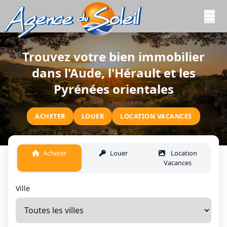
Aller au contenu principal
Trouvez votre bien immobilier
dans l'Aude, l'Hérault et les
Pyrénées orientales
ACHETER
LOUER
LOCATION VACANCES
Acheter
Louer
Location
Vacances
Ville