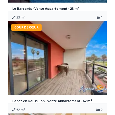
Le Barcarès - Vente Appartement - 23 m²
82 500 €
23 m²
1
Honoraires à la charge du vendeur
Appartement Le Barcarès
COUP DE CŒUR
Canet-en-Roussillon - Vente Appartement - 62 m²
246 750 €
62 m²
2
Honoraires à la charge du vendeur
Appartement Canet-en-Roussillon