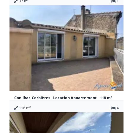
37 m²
1
CC / Mois
Appartement Sigean
Conilhac-Corbières - Location Appartement - 118 m²
775 €
118 m²
4
CC / Mois
Appartement Conilhac-Corbières