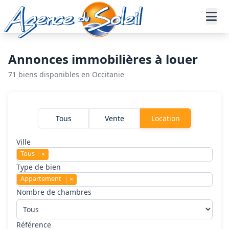
Aller au contenu principal
Accueil
Annonces immobilières
Location
Appartement
Annonces immobilières à louer
71 biens disponibles en Occitanie
Rechercher un bien
Tous
Vente
Location
Ville
Tous
×
Type de bien
Appartement
×
Nombre de chambres
Référence