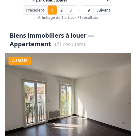
...
Précédent
1
2
3
9
Suivant
Affichage de 1 à 8 sur 71 résultats
Biens immobiliers à louer —
Appartement
(71 résultats)
A SAISIR