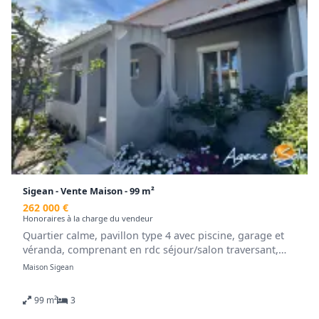
Retrouvez tous nos biens sur www.agencedusoleil.com
Sigean - Vente Maison - 99 m²
262 000 €
Honoraires à la charge du vendeur
Quartier calme, pavillon type 4 avec piscine, garage et
véranda, comprenant en rdc séjour/salon traversant,
cuisine équipée, chambre et sde avec toilette. A l'étage :
Maison Sigean
deux chambres, et un coin bureau. Climatisation,
réversible et adoucisseur. Votre contact pour les visites
99 m²
3
Jean Jacques CASTELLAR 04.68.48.82.25