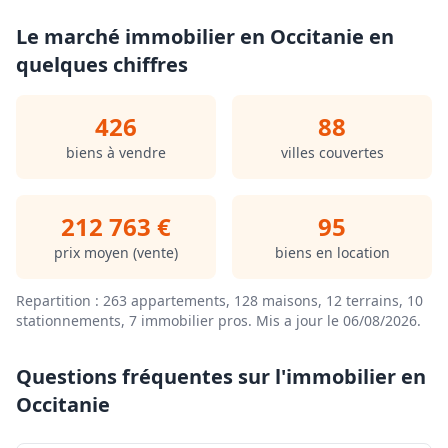
énergie B, Classe climat A Montant estimé des dépenses
annuelles d'énergie pour un usage standard : entre
Le marché immobilier en Occitanie en
829.00 € et 1121.00 € sur les années 2021, 2022 et 2023
quelques chiffres
(abonnements compris). Les informations sur les
risques auxquels ce bien est exposé sont disponibles
sur le site Géorisques : georisques.gouv.fr.
426
88
.
Retrouvez tous nos biens sur www.agencedusoleil.com
biens à vendre
villes couvertes
212 763 €
95
prix moyen (vente)
biens en location
Repartition : 263 appartements, 128 maisons, 12 terrains, 10
stationnements, 7 immobilier pros.
Mis a jour le 06/08/2026
.
Questions fréquentes sur l'immobilier en
Occitanie