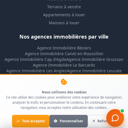
Terrains à vendre
Appartements à louer
Maisons à louer
Nos agences immobilières par ville
Agence Immobilière Béziers
Agence Immobilière Canet-en-Roussillon
Agence Immobilière Cap d'Agde
Agence Immobilière Gruissan
Agence Immobilière Le Barcarès
Agence Immobilière Les Angles
Agence Immobilière Leucate
Agence Immobilière Lézignan-Corbières
Agence Immobilière Montpellier
Agence Immobilière Narbonne
Nous utilisons des cookies
Agence Immobilière Narbonne-Plage
Ce site utilise des cookies pour améliorer votre expérience de navigation,
Agence Immobilière Perpignan
analyser le trafic et personnaliser le contenu. En continuant votre
Agence Immobilière Port-la-Nouvelle
navigation, vous acceptez notre utilisation des cookies.
Agence Immobilière Rivesaltes
Agence Immobilière Saint-Cyprien
Tout accepter
Personnaliser
Refuser
Agence Immobilière Saint-Pierre-la-Mer
Agence Immobilière Sigean
Agence Immobilière Valras-Plage