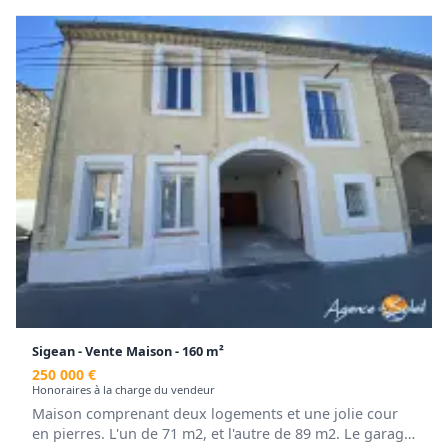
Honoraires inclus de 4.8% TTC à la charge de
l'acquéreur. Prix hors honoraires 250 000 €. Classe
énergie B, Classe climat A Montant moyen estimé des
dépenses annuelles d'énergie pour un usage standard,
établi à partir des prix de l'énergie de l'année 2021 :
entre 668.00 et 905.00 €. Les informations sur les
risques auxquels ce bien est exposé sont disponibles
sur le site Géorisques : georisques.gouv.fr.
.
Retrouvez tous nos biens sur www.agencedusoleil.com
Sigean - Vente Maison - 160 m²
250 000 €
Honoraires à la charge du vendeur
Maison comprenant deux logements et une jolie cour
en pierres. L'un de 71 m2, et l'autre de 89 m2. Le garage