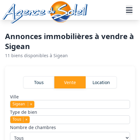
Aller au contenu principal
Accueil
Annonces immobilières
Vente
Sigean
Annonces immobilières à vendre à
Sigean
11 biens disponibles à Sigean
Rechercher un bien
Tous
Vente
Location
Ville
Sigean
×
Type de bien
Tous
×
Nombre de chambres