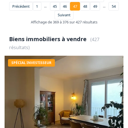
...
...
Précédent
1
45
46
47
48
49
54
Suivant
Affichage de 369 à 376 sur 427 résultats
Biens immobiliers à vendre
(427
résultats)
SPÉCIAL INVESTISSEUR