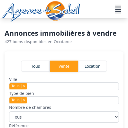
Aller au contenu principal
Accueil
Annonces immobilières
Vente
Annonces immobilières à vendre
427 biens disponibles en Occitanie
Rechercher un bien
Tous
Vente
Location
Ville
Tous
×
Type de bien
Tous
×
Nombre de chambres
Référence