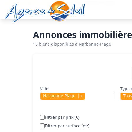
Aller au contenu principal
Accueil
Annonces immobilières
Vente
Narbonne plage
Annonces immobilière
15 biens disponibles à Narbonne-Plage
Rechercher un bien
Ville
Type 
Narbonne-Plage
Tou
×
Filtrer par prix (€)
Filtrer par surface (m²)