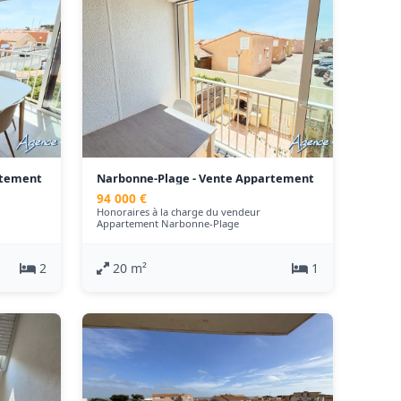
rtement
Narbonne-Plage - Vente Appartement
- 20 m²
94 000 €
Honoraires à la charge du vendeur
Appartement Narbonne-Plage
2
20 m²
1