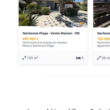
Narbonne-Plage - Vente Maison - 105
Narbonn
m²
- 58 m²
499 500 €
162 000
Honoraires à la charge du vendeur
Honoraire
Maison Narbonne-Plage
Appartem
105 m²
5
58 m