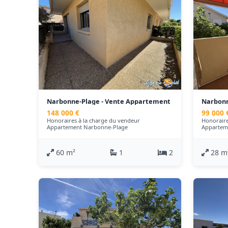
Narbonne-Plage - Vente Appartement
Narbonn
- 60 m²
- 28 m²
148 000 €
99 000 
Honoraires à la charge du vendeur
Honoraire
Appartement Narbonne-Plage
Appartem
60 m²
1
2
28 m