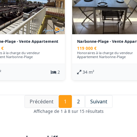
e-Plage - Vente Appartement
Narbonne-Plage - Vente Appa
- 34 m²
 €
119 000 €
s à la charge du vendeur
Honoraires à la charge du vendeur
ent Narbonne-Plage
Appartement Narbonne-Plage
²
2
34 m²
Précédent
1
2
Suivant
Affichage de 1 à 8 sur 15 résultats