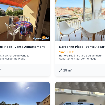
e-Plage - Vente Appartement
Narbonne-Plage - Vente Appa
- 28 m²
€
142 000 €
s à la charge du vendeur
Honoraires à la charge du vendeur
ent Narbonne-Plage
Appartement Narbonne-Plage
²
28 m²