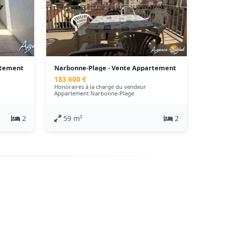
rtement
Narbonne-Plage - Vente Appartement
- 59 m²
183 600 €
Honoraires à la charge du vendeur
Appartement Narbonne-Plage
2
59 m²
2