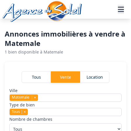
Aller au contenu principal
Accueil
Annonces immobilières
Vente
Matemale
Annonces immobilières à vendre à
Matemale
1 bien disponible à Matemale
Rechercher un bien
Tous
Vente
Location
Ville
Matemale
×
Type de bien
Tous
×
Nombre de chambres