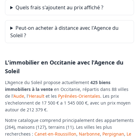
disponibles sur le site Géorisques : georisques.gouv.fr.
Quels frais s'ajoutent au prix affiché ?
.
Retrouvez tous nos biens sur www.agencedusoleil.com
Peut-on acheter à distance avec l'Agence du
Soleil ?
L'immobilier en Occitanie avec l'Agence du
Soleil
L'Agence du Soleil propose actuellement
425 biens
immobiliers à la vente
en Occitanie, répartis dans 88 villes
de l'
Aude
, l'
Herault
et les
Pyrénées-Orientales
. Les prix
s'echelonnent de 17 500 € a 1 545 000 €, avec un prix moyen
autour de 212 379 €.
Notre catalogue comprend principalement des appartements
(264), maisons (127), terrains (11). Les villes les plus
recherchees :
Canet-en-Roussillon
,
Narbonne
,
Perpignan
,
Le