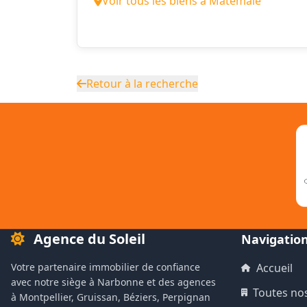
Voir tous les biens à Matemale
Retour à la recherche
Agence du Soleil
Navigatio
Votre partenaire immobilier de confiance
Accueil
avec notre siège à Narbonne et des agences
Toutes no
à Montpellier, Gruissan, Béziers, Perpignan