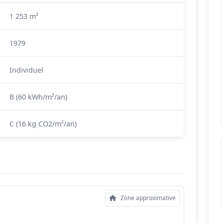
1 253 m²
1979
Individuel
B (60 kWh/m²/an)
C (16 kg CO2/m²/an)
Zone approximative