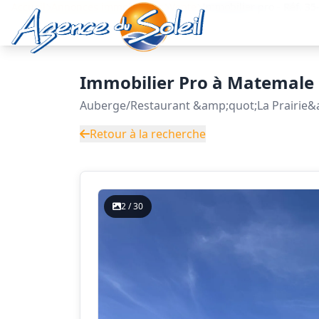
Aller au contenu principal
Accueil
Annonces immobilières
Vente
Immobilier pro - Réf. 
Immobilier Pro à Matemale
Auberge/Restaurant &amp;quot;La Prairie&
Retour à la recherche
2 / 30