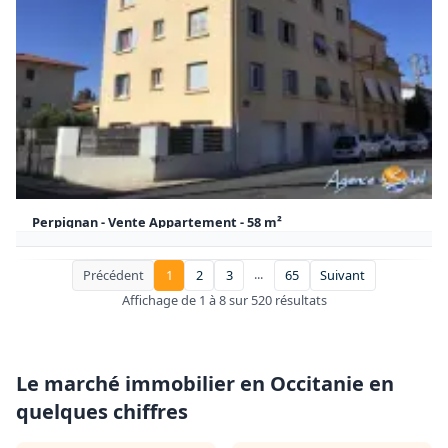
Perpignan - Vente Appartement - 58 m²
88 000 €
58 m²
2
Honoraires à la charge du vendeur
Appartement Perpignan
...
Précédent
1
2
3
65
Suivant
Affichage de 1 à 8 sur 520 résultats
Le marché immobilier en Occitanie en
quelques chiffres