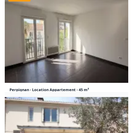
Perpignan - Location Appartement - 45 m²
505 €
45 m²
1
CC / Mois
Appartement Perpignan