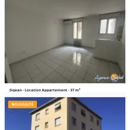
Sigean - Location Appartement - 37 m²
485 €
37 m²
1
CC / Mois
NOUVEAUTÉ
Appartement Sigean