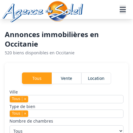
Aller au contenu principal
Accueil
Annonces immobilières
Annonces immobilières en
Occitanie
520 biens disponibles en Occitanie
Rechercher un bien
Tous
Vente
Location
Ville
Tous
×
Type de bien
Tous
×
Nombre de chambres