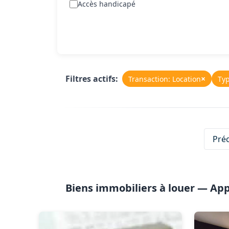
Accès handicapé
Filtres actifs:
×
Transaction: Location
Ty
Pré
Biens immobiliers à louer — A