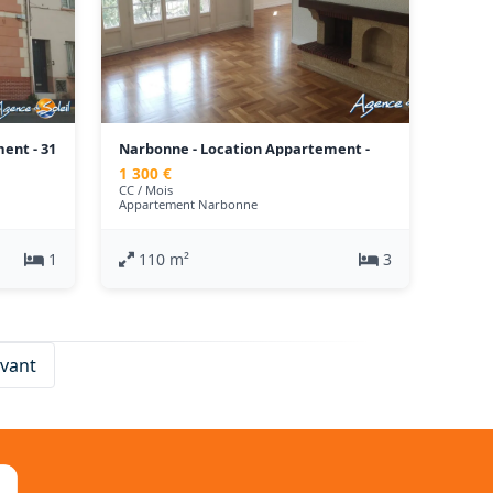
ent - 31
Narbonne - Location Appartement -
110 m²
1 300 €
CC / Mois
Appartement Narbonne
1
110 m²
3
ivant