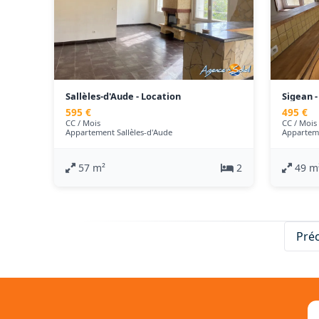
Sallèles-d'Aude - Location
Sigean 
Appartement - 57 m²
595 €
495 €
CC / Mois
CC / Mois
Appartement Sallèles-d'Aude
Appartem
57 m²
2
49 m
Pré