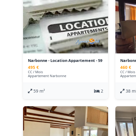
Narbonne - Location Appartement - 59
Narbonn
m²
m²
495 €
460 €
CC / Mois
CC / Mois
Appartement Narbonne
Appartem
59 m²
2
38 m