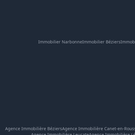
Immobilier Narbonne
Immobilier Béziers
Immobi
Agence Immobilière Béziers
Agence Immobilière Canet-en-Rouss
Agence Immobilière Leucate
Agence Immobilière L