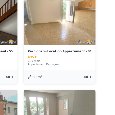
ent - 55
Perpignan - Location Appartement - 30
m²
495 €
CC / Mois
Appartement Perpignan
1
30 m²
1