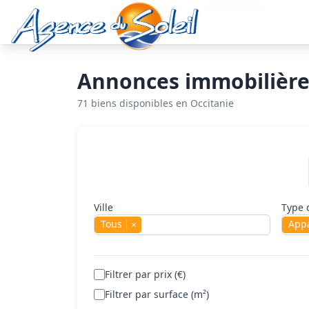
Aller au contenu principal
Accueil
Annonces immobilières
Location
Appartement
Annonces immobilière
71 biens disponibles en Occitanie
Rechercher un bien
Ville
Type 
Tous
App
×
Filtrer par prix (€)
Filtrer par surface (m²)