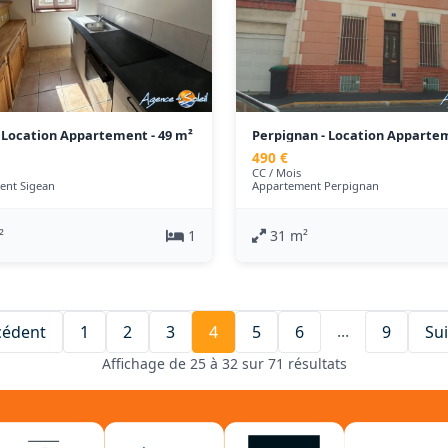
- Location Appartement - 49 m²
Perpignan - Location Appartem
m²
490 €
CC / Mois
ent Sigean
Appartement Perpignan
²
1
31 m²
...
cédent
1
2
3
4
5
6
9
Su
Affichage de 25 à 32 sur 71 résultats