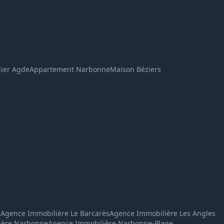
Assistant immobilier
En ligne
Bonjour ! Je suis l'assistant immobilier de 
l'Agence du Soleil. Dites-moi ce que vous 
ier Agde
Appartement Narbonne
Maison Béziers
cherchez (ville, type de bien, budget) et je 
vous montre les annonces 
correspondantes.
n
Agence Immobilière Le Barcarès
Agence Immobilière Les Angles
ière Narbonne
Agence Immobilière Narbonne-Plage