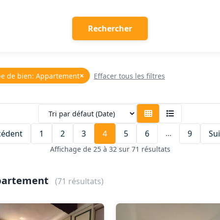
Rechercher
×
pe de bien: Appartement
Effacer tous les filtres
...
cédent
1
2
3
4
5
6
9
Su
Affichage de 25 à 32 sur 71 résultats
ppartement
(71 résultats)