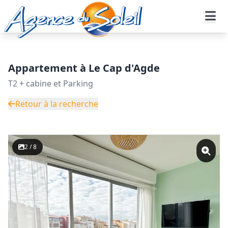
Aller au contenu principal
Accueil
Annonces immobilières
Vente
Appartement - Réf. 39-11288-AGENCEDUSOLEIL
Appartement à Le Cap d'Agde
T2 + cabine et Parking
Retour à la recherche
2 / 8