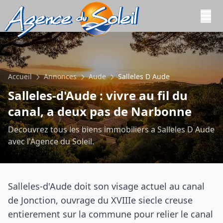
Aller au contenu principal
Accueil
Annonces
Aude
Salleles D Aude
Salleles-d'Aude : vivre au fil du
canal, a deux pas de Narbonne
Decouvrez tous les biens immobiliers a Salleles D Aude
avec l'Agence du Soleil.
Salleles-d'Aude doit son visage actuel au canal
de Jonction, ouvrage du XVIIIe siecle creuse
entierement sur la commune pour relier le canal