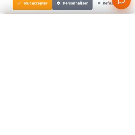
Tout accepter
Personnaliser
Refuser
Assistant immobilier
×
En ligne
Bonjour ! Je suis l'assistant immobilier de l'Agence du 
Soleil. Dites-moi ce que vous cherchez (ville, type de 
bien, budget) et je vous montre les annonces 
correspondantes.