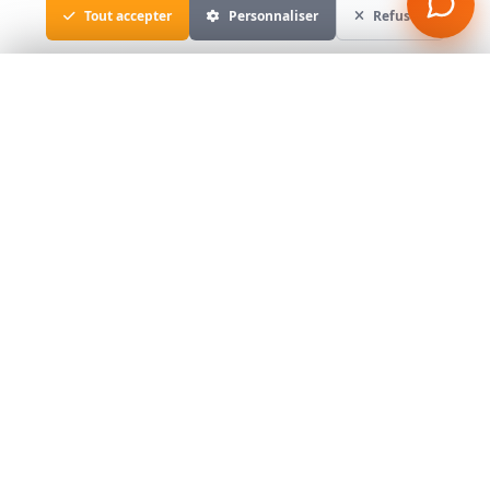
Tout accepter
Personnaliser
Refuser
Assistant immobilier
×
En ligne
Bonjour ! Je suis l'assistant immobilier de l'Agence du 
Soleil. Dites-moi ce que vous cherchez (ville, type de 
bien, budget) et je vous montre les annonces 
correspondantes.