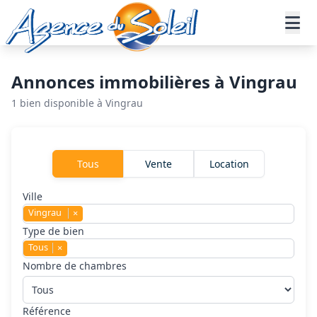
Aller au contenu principal
Accueil
Annonces immobilières
Vingrau
Annonces immobilières à Vingrau
1 bien disponible à Vingrau
Rechercher un bien
Tous
Vente
Location
Ville
Vingrau
×
Type de bien
Tous
×
Nombre de chambres
Référence