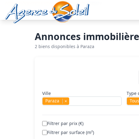
Aller au contenu principal
Accueil
Annonces immobilières
Vente
Paraza
Annonces immobilière
2 biens disponibles à Paraza
Rechercher un bien
Ville
Type 
Paraza
Tou
×
Filtrer par prix (€)
Filtrer par surface (m²)