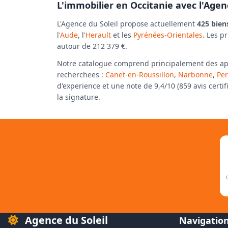
L'immobilier en Occitanie avec l'Agen
L'Agence du Soleil propose actuellement
425 bien
l'
Aude
, l'
Herault
et les
Pyrénées-Orientales
. Les p
autour de 212 379 €.
Notre catalogue comprend principalement des appar
recherchees :
Canet-en-Roussillon
,
Narbonne
,
Pe
d'experience et une note de 9,4/10 (859 avis certi
la signature.
Agence du Soleil
Navigatio