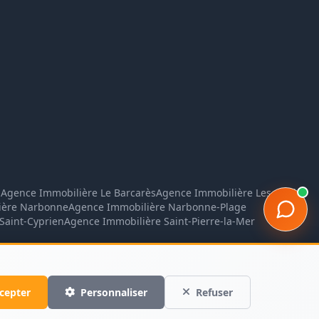
arpasys.com
Confidentialité
Conditions
n
Agence Immobilière Le Barcarès
Agence Immobilière Les Angles
ière Narbonne
Agence Immobilière Narbonne-Plage
Saint-Cyprien
Agence Immobilière Saint-Pierre-la-Mer
cepter
Personnaliser
Refuser