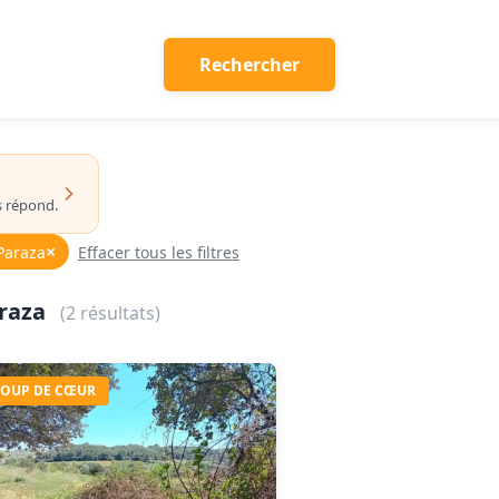
Rechercher
s répond.
×
 Paraza
Effacer tous les filtres
araza
(2 résultats)
OUP DE CŒUR