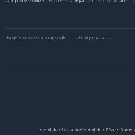
Carte professionnelle n° CPI 11430 délivrée par la CCI de l'Aude. Garantie fina
Site optimisé pour tous les appareils
·
Réalisé par
ARPASYS
Immobilier Narbonne
Immobilier Béziers
Immobi