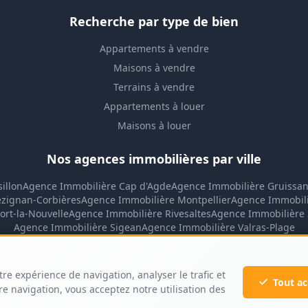
Recherche par type de bien
Appartements à vendre
Maisons à vendre
Terrains à vendre
Appartements à louer
Maisons à louer
Nos agences immobilières par ville
illon
Agence Immobilière Cap d'Agde
Agence Immobilière Gruissa
ézignan-Corbières
Agence Immobilière Montpellier
Agence Immobil
ort-la-Nouvelle
Agence Immobilière Rivesaltes
Agence Immobilière 
Agence Immobilière Sigean
Agence Immobilière Valras-Plage
tre expérience de navigation, analyser le trafic et
Tout ac
e navigation, vous acceptez notre utilisation des