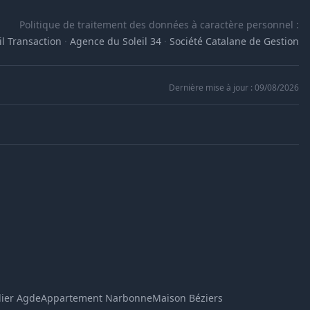
Politique de traitement des données à caractère personnel :
l Transaction
·
Agence du Soleil 34
·
Société Catalane de Gestion
Dernière mise à jour : 09/08/2026
Assistant immobilier
En ligne
Bonjour ! Je suis l'assistant immobilier de 
l'Agence du Soleil. Dites-moi ce que vous 
cherchez (ville, type de bien, budget) et je 
vous montre les annonces 
correspondantes.
ier Agde
Appartement Narbonne
Maison Béziers