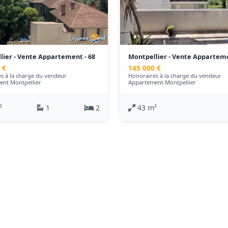
lier - Vente Appartement - 68
Montpellier - Vente Apparteme
m²
 €
145 000 €
s à la charge du vendeur
Honoraires à la charge du vendeur
ent Montpellier
Appartement Montpellier
²
1
2
43 m²