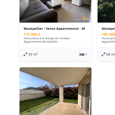
Montpellier - Vente Appartement - 39
Montpel
m²
m²
115 000 €
189 500
Honoraires à la charge du vendeur
Honoraire
Appartement Montpellier
Appartem
39 m²
1
68 m