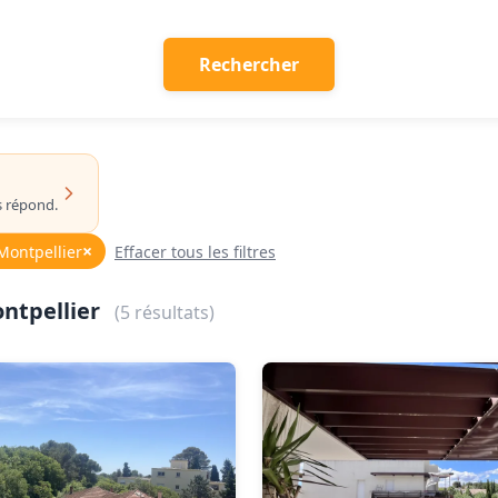
Rechercher
s répond.
×
 Montpellier
Effacer tous les filtres
ontpellier
(5 résultats)