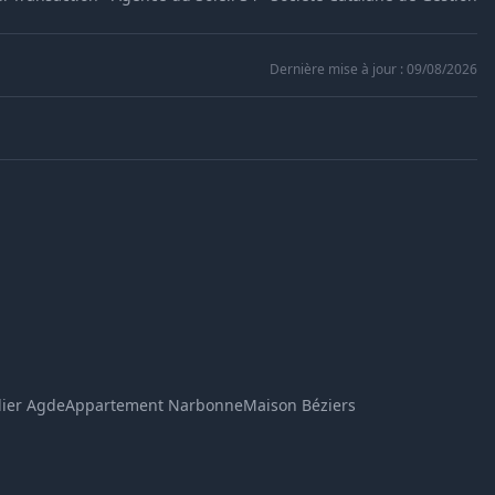
Dernière mise à jour : 09/08/2026
Assistant immobilier
En ligne
Bonjour ! Je suis l'assistant immobilier de 
l'Agence du Soleil. Dites-moi ce que vous 
cherchez (ville, type de bien, budget) et je 
vous montre les annonces 
correspondantes.
ier Agde
Appartement Narbonne
Maison Béziers