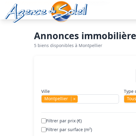
Aller au contenu principal
Accueil
Annonces immobilières
Vente
Montpellier
Annonces immobilières
5 biens disponibles à Montpellier
Rechercher un bien
Ville
Type 
Montpellier
Tou
×
Filtrer par prix (€)
Filtrer par surface (m²)