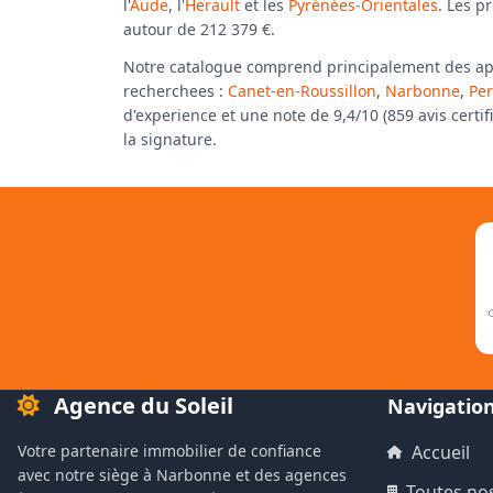
l'
Aude
, l'
Herault
et les
Pyrénées-Orientales
. Les p
autour de 212 379 €.
Notre catalogue comprend principalement des appar
recherchees :
Canet-en-Roussillon
,
Narbonne
,
Pe
d'experience et une note de 9,4/10 (859 avis certi
la signature.
Agence du Soleil
Navigatio
Votre partenaire immobilier de confiance
Accueil
avec notre siège à Narbonne et des agences
Toutes no