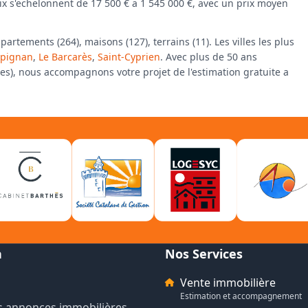
rix s'echelonnent de 17 500 € a 1 545 000 €, avec un prix moyen
tements (264), maisons (127), terrains (11). Les villes les plus
rpignan
,
Le Barcarès
,
Saint-Cyprien
. Avec plus de 50 ans
fies), nous accompagnons votre projet de l'estimation gratuite a
n
Nos Services
Vente immobilière
Estimation et accompagnement
s annonces immobilières