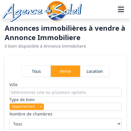
Aller au contenu principal
Annonces immobilières à vendre à
Annonce Immobiliere
0 bien disponible à Annonce Immobiliere
Rechercher un bien
Tous
Vente
Location
Ville
Type de bien
Appartement
×
Nombre de chambres