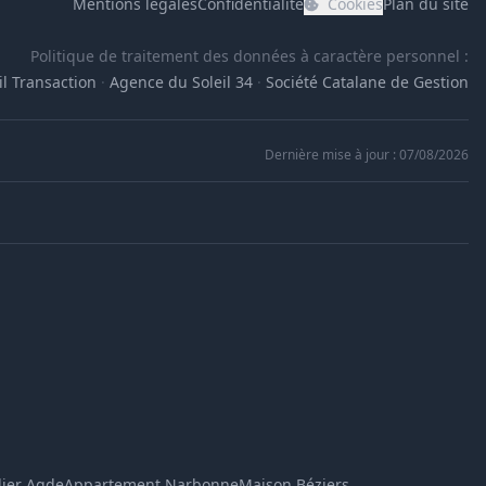
Mentions légales
Confidentialité
Cookies
Plan du site
Politique de traitement des données à caractère personnel :
l Transaction
·
Agence du Soleil 34
·
Société Catalane de Gestion
Dernière mise à jour : 07/08/2026
Assistant immobilier
En ligne
Bonjour ! Je suis l'assistant immobilier de 
l'Agence du Soleil. Dites-moi ce que vous 
ier Agde
Appartement Narbonne
Maison Béziers
cherchez (ville, type de bien, budget) et je 