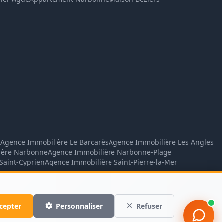
vous montre les annonces 
correspondantes.
n
Agence Immobilière Le Barcarès
Agence Immobilière Les Angles
ière Narbonne
Agence Immobilière Narbonne-Plage
Saint-Cyprien
Agence Immobilière Saint-Pierre-la-Mer
arpasys.com
Confidentialité
Conditions
cepter
Personnaliser
Refuser