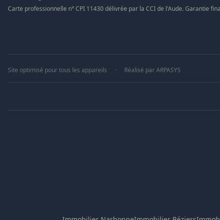
Carte professionnelle n° CPI 11430 délivrée par la CCI de l'Aude. Garantie fina
Site optimisé pour tous les appareils
·
Réalisé par
ARPASYS
Immobilier Narbonne
Immobilier Béziers
Immobi