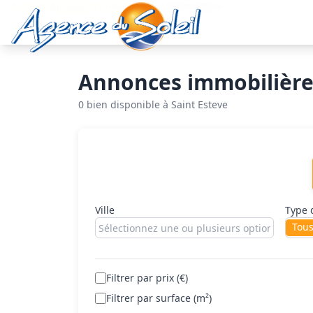
Aller au contenu principal
Accueil
Annonces immobilières
Saint esteve
Annonces immobilières
0 bien disponible à Saint Esteve
Rechercher un bien
Ville
Type 
Tou
Filtrer par prix (€)
Filtrer par surface (m²)