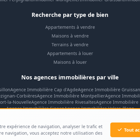
Recherche par type de bien
Appartements à vendre
Maisons à vendre
Terrains à vendre
Appartements à louer
Maisons à louer
Nos agences immobilières par ville
illon
Agence Immobilière Cap d'Agde
Agence Immobilière Gruissa
ézignan-Corbières
Agence Immobilière Montpellier
Agence Immobil
ort-la-Nouvelle
Agence Immobilière Rivesaltes
Agence Immobilière 
Agence Immobilière Sigean
Agence Immobilière Valras-Plage
tre expérience de navigation, analyser le trafic et
Tout ac
e navigation, vous acceptez notre utilisation des