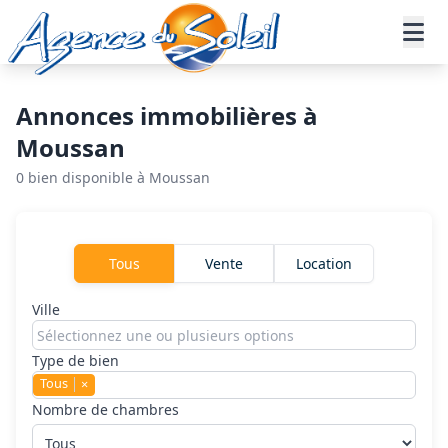
Aller au contenu principal
Accueil
Annonces immobilières
Moussan
Annonces immobilières à
Moussan
0 bien disponible à Moussan
Rechercher un bien
Tous
Vente
Location
Ville
Type de bien
Tous
×
Nombre de chambres