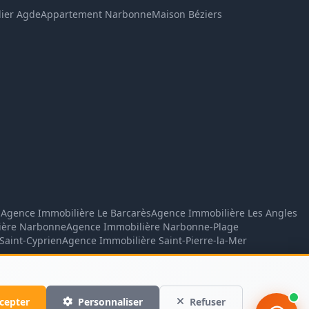
l'Agence du Soleil. Dites-moi ce que vous 
ier Agde
Appartement Narbonne
Maison Béziers
cherchez (ville, type de bien, budget) et je 
vous montre les annonces 
correspondantes.
n
Agence Immobilière Le Barcarès
Agence Immobilière Les Angles
ière Narbonne
Agence Immobilière Narbonne-Plage
Saint-Cyprien
Agence Immobilière Saint-Pierre-la-Mer
arpasys.com
Confidentialité
Conditions
cepter
Personnaliser
Refuser