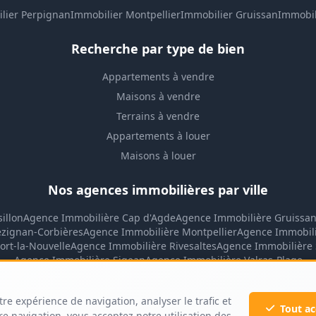
lier Perpignan
Immobilier Montpellier
Immobilier Gruissan
Immobil
Recherche par type de bien
Appartements à vendre
Maisons à vendre
Terrains à vendre
Appartements à louer
Maisons à louer
Nos agences immobilières par ville
illon
Agence Immobilière Cap d'Agde
Agence Immobilière Gruissa
ézignan-Corbières
Agence Immobilière Montpellier
Agence Immobil
ort-la-Nouvelle
Agence Immobilière Rivesaltes
Agence Immobilière 
Agence Immobilière Sigean
Agence Immobilière Valras-Plage
tre expérience de navigation, analyser le trafic et
Tout ac
e navigation, vous acceptez notre utilisation des