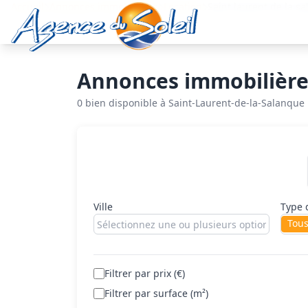
Aller au contenu principal
Accueil
Annonces immobilières
Location
Saint laurent de la s
Annonces immobilières
0 bien disponible à Saint-Laurent-de-la-Salanque
Rechercher un bien
Ville
Type 
Tou
Filtrer par prix (€)
Filtrer par surface (m²)