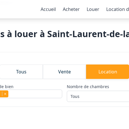
alanque
Accueil
Acheter
Louer
Location 
 à louer à Saint-Laurent-de-l
Tous
Vente
Location
de bien
Nombre de chambres
s
×