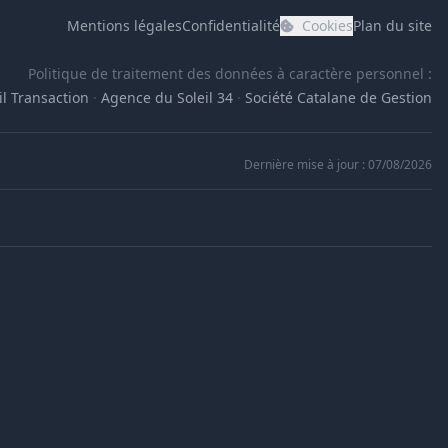
Mentions légales
Confidentialité
Cookies
Plan du site
Politique de traitement des données à caractère personnel :
l Transaction
·
Agence du Soleil 34
·
Société Catalane de Gestion
Dernière mise à jour : 07/08/2026
Assistant immobilier
En ligne
Bonjour ! Je suis l'assistant immobilier de 