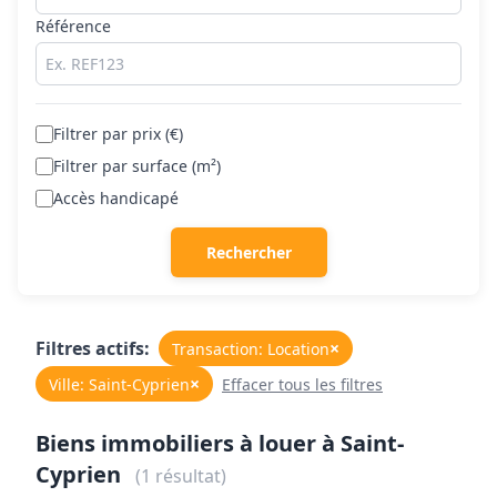
Référence
Filtrer par prix (€)
Filtrer par surface (m²)
Accès handicapé
Rechercher
Filtres actifs:
×
Transaction: Location
×
Ville: Saint-Cyprien
Effacer tous les filtres
Biens immobiliers à louer à Saint-
Cyprien
(1 résultat)