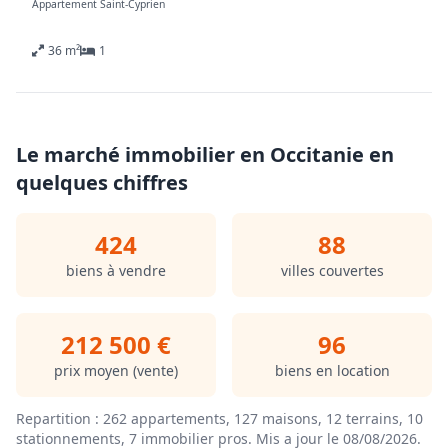
Appartement Saint-Cyprien
11.63m2
Deux places de parking et belle terrasse, situé au sein
36 m²
1
d'une résidence récente dans quartier calme.
Renseignement : SOCAGEST KENNEDY : 04.68.67.40.33
Disponible à partir du 10 août
Le marché immobilier en Occitanie en
Les informations sur les risques auxquels ce bien est
quelques chiffres
exposé sont disponibles sur le site GEORISQUES
:www.georisques.gouv.fr
424
88
biens à vendre
villes couvertes
Honoraires de 323,91 € TTC à la charge du locataire
comprenant 107,97 € TTC pour l'état des lieux. Loyer de
base 455.00 €/mois. Provision sur charges 70 €/mois,
212 500 €
96
régularisation annuelle. Dépôt de garantie 455 €. Classe
énergie A, Classe climat A Montant estimé des dépenses
prix moyen (vente)
biens en location
annuelles d'énergie pour un usage standard : entre
232.00 € et 314.00 € sur les années 2021, 2022 et 2023
Repartition : 262 appartements, 127 maisons, 12 terrains, 10
(abonnements compris). Les informations sur les
stationnements, 7 immobilier pros.
Mis a jour le 08/08/2026
.
risques auxquels ce bien est exposé sont disponibles