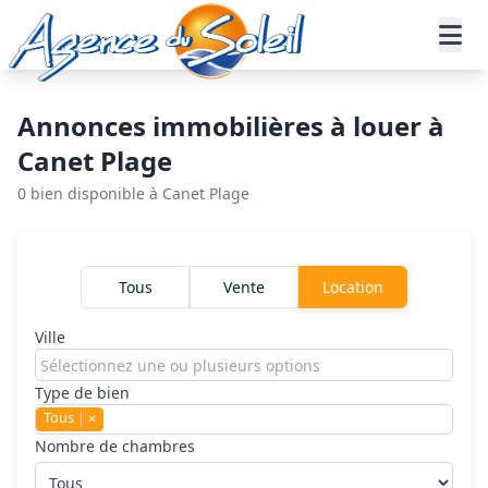
Aller au contenu principal
Accueil
Annonces immobilières
Location
Canet plage
Annonces immobilières à louer à
Canet Plage
0 bien disponible à Canet Plage
Rechercher un bien
Tous
Vente
Location
Ville
Type de bien
Tous
×
Nombre de chambres