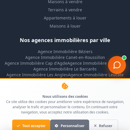
Maisons à vendre
Terrains à vendre
Appartements à louer
Maisons à louer
Nos agences immobilières par ville
Agence Immobilière Béziers
Agence Immobilière Canet-en-Roussillon
Agence Immobilière Cap d'Agde
Agence Immobilière Gruissan
Agence Immobilière Le Barcarès
Agence Immobilière Les Angles
Agence Immobilière Leucate
Agence Immobilière Lézignan-Corbières
Agence Immobilière Montpellier
Agence Immobilière Narbonne
Nous utilisons des cookies
Agence Immobilière Narbonne-Plage
Ce site utilise des cookies pour améliorer votre expérience de navigation,
Agence Immobilière Perpignan
analyser le trafic et personnaliser le contenu. En continuant votre
Agence Immobilière Port-la-Nouvelle
navigation, vous acceptez notre utilisation des cookies.
Agence Immobilière Rivesaltes
Agence Immobilière Saint-Cyprien
Tout accepter
Personnaliser
Refuser
Agence Immobilière Saint-Pierre-la-Mer