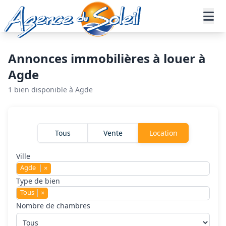
Aller au contenu principal
Accueil
Annonces immobilières
Location
Agde
Annonces immobilières à louer à
Agde
1 bien disponible à Agde
Rechercher un bien
Tous
Vente
Location
Ville
Agde
×
Type de bien
Tous
×
Nombre de chambres