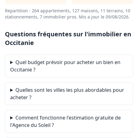
Honoraires de 419,67 € TTC à la charge du locataire
Repartition : 264 appartements, 127 maisons, 11 terrains, 10
comprenant 139,89 € TTC pour l'état des lieux. Loyer de
stationnements, 7 immobilier pros.
Mis a jour le 09/08/2026
.
base 430.00 €/mois. Provision sur charges 180 €/mois,
régularisation annuelle. Dépôt de garantie 430 €. Classe
énergie C, Classe climat C Montant estimé des dépenses
Questions fréquentes sur l'immobilier en
annuelles d'énergie pour un usage standard : entre
Occitanie
382.00 € et 516.00 € sur les années 2021, 2022 et 2023
(abonnements compris). Les informations sur les
risques auxquels ce bien est exposé sont disponibles
sur le site Géorisques : georisques.gouv.fr.
Quel budget prévoir pour acheter un bien en
.
Occitanie ?
Retrouvez tous nos biens sur www.agencedusoleil.com
Quelles sont les villes les plus abordables pour
acheter ?
Comment fonctionne l'estimation gratuite de
l'Agence du Soleil ?