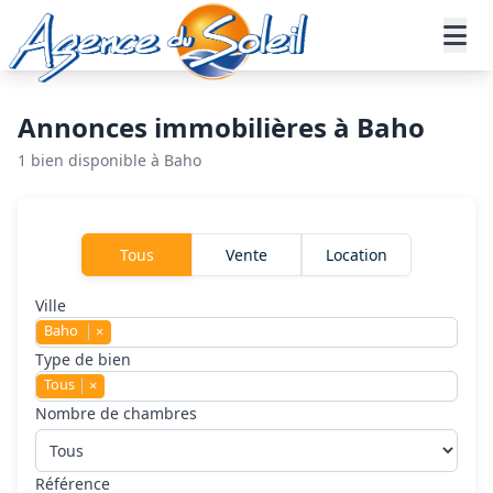
Aller au contenu principal
Accueil
Annonces immobilières
Baho
Annonces immobilières à Baho
1 bien disponible à Baho
Rechercher un bien
Tous
Vente
Location
Ville
Baho
×
Type de bien
Tous
×
Nombre de chambres
Référence