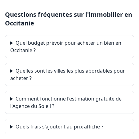
prévisionnel 1 340 €/an. Aucune procédure n'est en
cours. Classe énergie C, Classe climat A. Les
Questions fréquentes sur l'immobilier en
informations sur les risques auxquels ce bien est
Occitanie
exposé sont disponibles sur le site Géorisques :
georisques.gouv.fr.
.
Retrouvez tous nos biens sur www.agencedusoleil.com
Quel budget prévoir pour acheter un bien en
Occitanie ?
Quelles sont les villes les plus abordables pour
acheter ?
Comment fonctionne l'estimation gratuite de
l'Agence du Soleil ?
Quels frais s'ajoutent au prix affiché ?