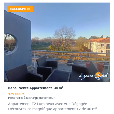
EXCLUSIVITÉ
Baho - Vente Appartement - 40 m²
129 000 €
Honoraires à la charge du vendeur
Appartement T2 Lumineux avec Vue Dégagée
Découvrez ce magnifique appartement T2 de 40 m²,
niché au 2ème étage d'une résidence récente construite