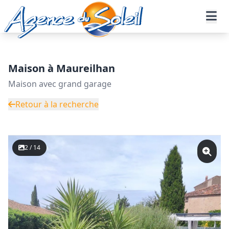
Aller au contenu principal
Accueil
Annonces immobilières
Vente
Maison - Réf. 38-11319-AGENCEDUSOLEIL
Maison à Maureilhan
Maison avec grand garage
Retour à la recherche
2 / 14