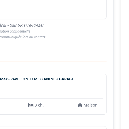
ral - Saint-Pierre-la-Mer
isation confidentielle
 communiquée lors du contact
a-Mer - PAVILLON T3 MEZZANINE + GARAGE
3 ch.
Maison