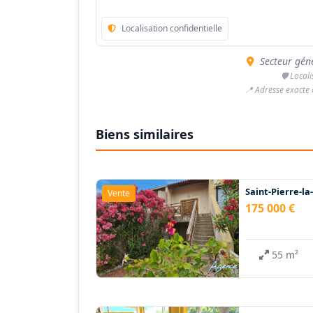
Localisation confidentielle
Secteur géné
🛡️ Local
📍 Adresse exacte
Biens similaires
Saint-Pierre-l
Vente
175 000 €
55 m²