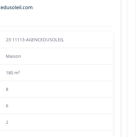
cedusoleil.com
23-11113-AGENCEDUSOLEIL
Maison
180 m²
8
6
2