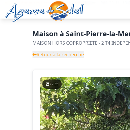
Aller au contenu principal
Accueil
Annonces immobilières
Vente
Maison - Réf. 23-1111
Maison à Saint-Pierre-la-Me
MAISON HORS COPROPRIETE - 2 T4 INDEP
Retour à la recherche
2 / 35