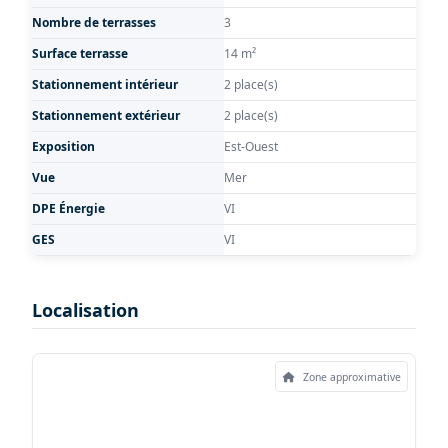
Nombre de terrasses
3
Surface terrasse
14 m²
Stationnement intérieur
2 place(s)
Stationnement extérieur
2 place(s)
Exposition
Est-Ouest
Vue
Mer
DPE Énergie
VI
GES
VI
Localisation
Zone approximative