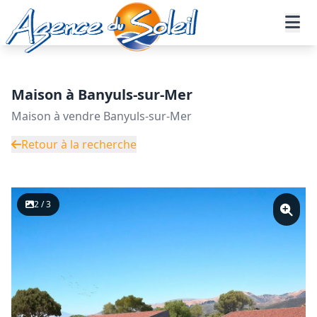
Aller au contenu principal
Accueil
Annonces immobilières
Vente
Maison - Réf. 21-10470NR4-AGENCEDUSOLEIL
Maison à Banyuls-sur-Mer
Maison à vendre Banyuls-sur-Mer
Retour à la recherche
2 / 3