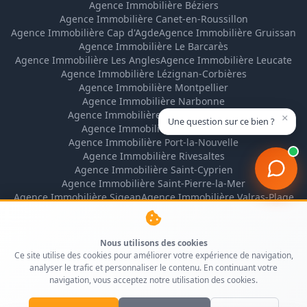
Agence Immobilière Béziers
Agence Immobilière Canet-en-Roussillon
Agence Immobilière Cap d'Agde
Agence Immobilière Gruissan
Agence Immobilière Le Barcarès
Agence Immobilière Les Angles
Agence Immobilière Leucate
Agence Immobilière Lézignan-Corbières
Agence Immobilière Montpellier
Agence Immobilière Narbonne
Agence Immobilière Narbonne-Plage
×
Une question sur ce bien ?
Agence Immobilière Perpignan
Agence Immobilière Port-la-Nouvelle
Agence Immobilière Rivesaltes
Agence Immobilière Saint-Cyprien
Agence Immobilière Saint-Pierre-la-Mer
Agence Immobilière Sigean
Agence Immobilière Valras-Plage
Nous utilisons des cookies
Ce site utilise des cookies pour améliorer votre expérience de navigation,
analyser le trafic et personnaliser le contenu. En continuant votre
navigation, vous acceptez notre utilisation des cookies.