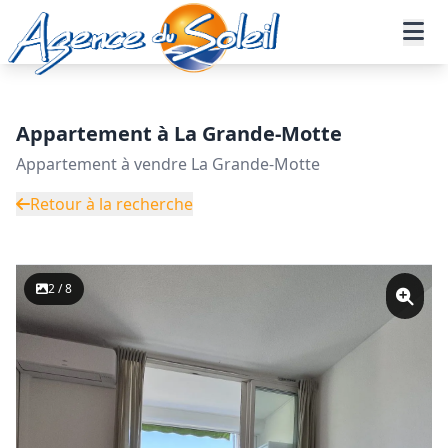
Aller au contenu principal
Accueil
Annonces immobilières
Vente
Appartement - Réf. 32-10765-AGENCEDUSOLEIL
Appartement à La Grande-Motte
Appartement à vendre La Grande-Motte
Retour à la recherche
2 / 8