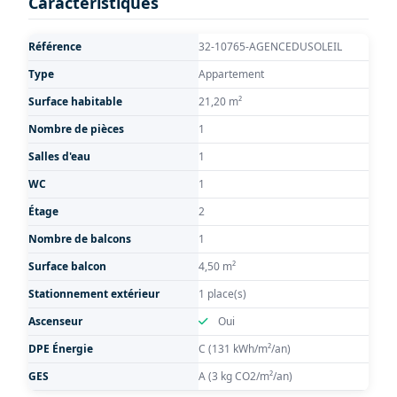
Caractéristiques
Référence
32-10765-AGENCEDUSOLEIL
Type
Appartement
Surface habitable
21,20 m²
Nombre de pièces
1
Salles d'eau
1
WC
1
Étage
2
Nombre de balcons
1
Surface balcon
4,50 m²
Stationnement extérieur
1 place(s)
Ascenseur
Oui
DPE Énergie
C (131 kWh/m²/an)
GES
A (3 kg CO2/m²/an)