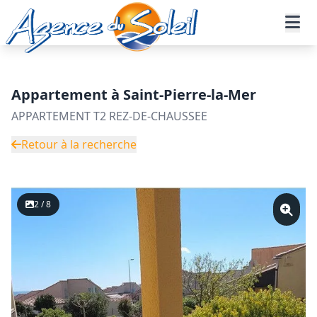
Aller au contenu principal
Accueil
Annonces immobilières
Vente
Appartement - Réf. 23-11092-AGENCEDUSOLEIL
Appartement à Saint-Pierre-la-Mer
APPARTEMENT T2 REZ-DE-CHAUSSEE
Retour à la recherche
2 / 8