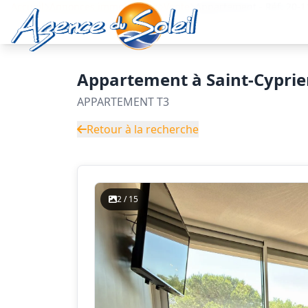
Aller au contenu principal
Accueil
Annonces immobilières
Vente
Appartement - Réf. 20
Appartement à Saint-Cypri
APPARTEMENT T3
Retour à la recherche
2 / 15