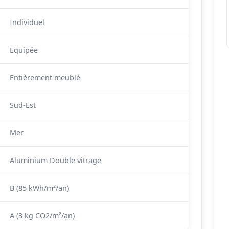
Individuel
Equipée
Entièrement meublé
Sud-Est
Mer
Aluminium Double vitrage
B (85 kWh/m²/an)
A (3 kg CO2/m²/an)