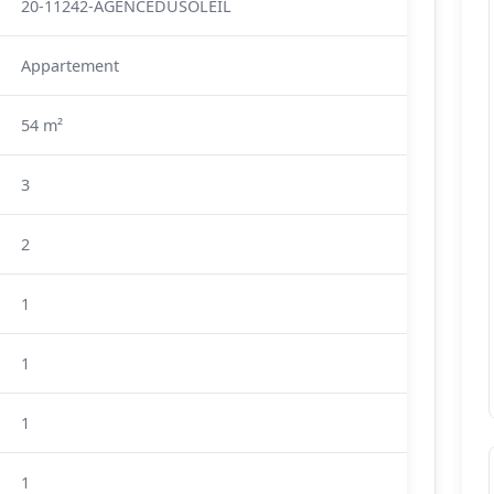
20-11242-AGENCEDUSOLEIL
Appartement
54 m²
3
2
1
1
1
1