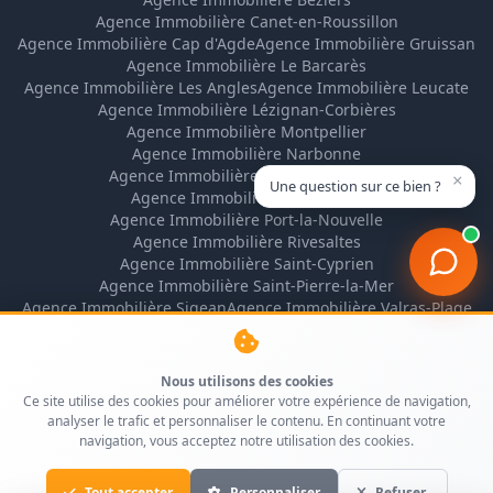
Agence Immobilière Canet-en-Roussillon
Agence Immobilière Cap d'Agde
Agence Immobilière Gruissan
Agence Immobilière Le Barcarès
Agence Immobilière Les Angles
Agence Immobilière Leucate
Agence Immobilière Lézignan-Corbières
Agence Immobilière Montpellier
Agence Immobilière Narbonne
Agence Immobilière Narbonne-Plage
×
Une question sur ce bien ?
Agence Immobilière Perpignan
Agence Immobilière Port-la-Nouvelle
Agence Immobilière Rivesaltes
Agence Immobilière Saint-Cyprien
Agence Immobilière Saint-Pierre-la-Mer
Agence Immobilière Sigean
Agence Immobilière Valras-Plage
Nous utilisons des cookies
Ce site utilise des cookies pour améliorer votre expérience de navigation,
analyser le trafic et personnaliser le contenu. En continuant votre
navigation, vous acceptez notre utilisation des cookies.
Tout accepter
Personnaliser
Refuser