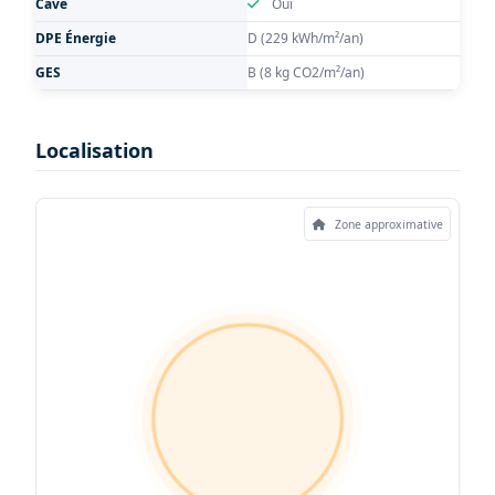
Cave
Oui
DPE Énergie
D (229 kWh/m²/an)
GES
B (8 kg CO2/m²/an)
Localisation
Zone approximative