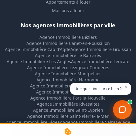
Appartements à louer
Maisons à louer
Nos agences immobilières par ville
Agence Immobilière Béziers
Agence Immobilière Canet-en-Roussillon
Agence Immobilière Cap d'Agde
Agence Immobilière Gruissan
Agence Immobilière Le Barcarès
Agence Immobilière Les Angles
Agence Immobilière Leucate
Agence Immobilière Lézignan-Corbières
Agence Immobilière Montpellier
Agence Immobilière Narbonne
Agence Immobilière Narbonne-Plage
×
Une question sur ce bien ?
Agence Immobilière Perpignan
Agence Immobilière Port-la-Nouvelle
Agence Immobilière Rivesaltes
Agence Immobilière Saint-Cyprien
Agence Immobilière Saint-Pierre-la-Mer
Agence Immobilière Sigean
Agence Immobilière Valras-Plage