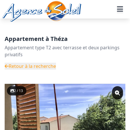
Aller au contenu principal
Accueil
Annonces immobilières
Vente
Appartement - Réf. 02-11220-AGENCEDUSOLEIL
Appartement à Théza
Appartement type T2 avec terrasse et deux parkings
privatifs
Retour à la recherche
2 / 13