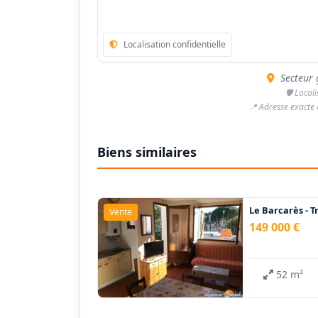
Localisation confidentielle
Secteur 
🛡️ Local
📍 Adresse exacte
Biens similaires
Le Barcarès - T
Vente
149 000 €
52 m²