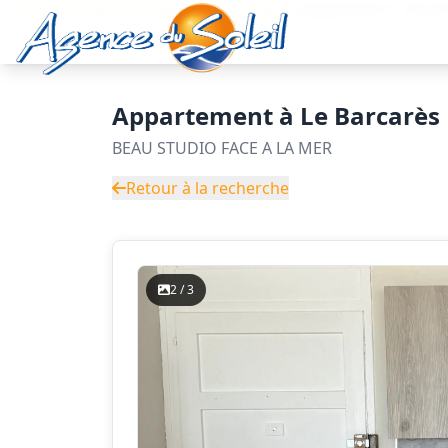
Aller au contenu principal
Accueil
Annonces immobilières
Location
Appartement - Réf. 
Appartement à Le Barcarès
BEAU STUDIO FACE A LA MER
Retour à la recherche
2 / 3