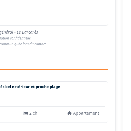
général - Le Barcarès
isation confidentielle
 communiquée lors du contact
rès bel extérieur et proche plage
2 ch.
Appartement