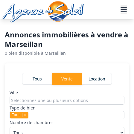
Aller au contenu principal
Accueil
Annonces immobilières
Vente
Marseillan
Annonces immobilières à vendre à
Marseillan
0 bien disponible à Marseillan
Rechercher un bien
Tous
Vente
Location
Ville
Type de bien
Tous
×
Nombre de chambres