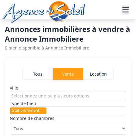
Aller au contenu principal
Annonces immobilières à vendre à
Annonce Immobiliere
0 bien disponible à Annonce Immobiliere
Rechercher un bien
Tous
Vente
Location
Ville
Type de bien
Stationnement
×
Nombre de chambres