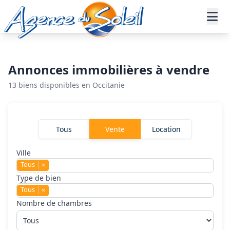
Aller au contenu principal
Accueil
Annonces immobilières
Vente
Agence immobiliere logesyc beziers
Annonces immobilières à vendre
13 biens disponibles en Occitanie
Rechercher un bien
Tous
Vente
Location
Ville
Tous
×
Type de bien
Tous
×
Nombre de chambres