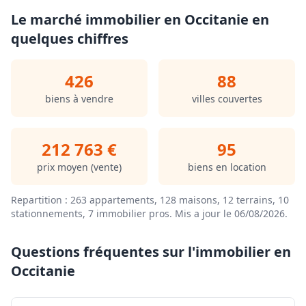
double vitrage…
Le marché immobilier en Occitanie en
Deux places de stationnement privatives couvertes au
quelques chiffres
sein de la résidence complètent l’ensemble.
À découvrir sans tarder !
426
88
Honoraires à la charge du vendeur. Dans une
copropriété de 57 lots. Quote-part moyenne du budget
biens à vendre
villes couvertes
prévisionnel 1 653 €/an. Aucune procédure n'est en
cours. Classe énergie C, Classe climat A Montant estimé
des dépenses annuelles d'énergie pour un usage
212 763 €
95
standard : entre 960.00 € et 1350.00 € sur les années
2021, 2022 et 2023 (abonnements compris). Les
prix moyen (vente)
biens en location
informations sur les risques auxquels ce bien est
exposé sont disponibles sur le site Géorisques :
Repartition : 263 appartements, 128 maisons, 12 terrains, 10
georisques.gouv.fr.
stationnements, 7 immobilier pros.
Mis a jour le 06/08/2026
.
.
Retrouvez tous nos biens sur www.agencedusoleil.com
Questions fréquentes sur l'immobilier en
Occitanie