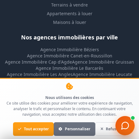
Terrains à vendre
Appartements à louer
Maisons à louer
Nos agences immobilières par ville
Agence Immobilière Béziers
Agence Immobilière Canet-en-Roussillon
Agence Immobilière Cap d'Agde
Agence Immobilière Gruissan
Agence Immobilière Le Barcarès
Agence Immobilière Les Angles
Agence Immobilière Leucate
Agence Immobilière Lézignan-Corbières
Agence Immobilière Montpellier
Agence Immobilière Narbonne
Nous utilisons des cookies
Agence Immobilière Narbonne-Plage
Ce site utilise des cookies pour améliorer votre expérience de navigation,
Agence Immobilière Perpignan
analyser le trafic et personnaliser le contenu. En continuant votre
Agence Immobilière Port-la-Nouvelle
navigation, vous acceptez notre utilisation des cookies.
Agence Immobilière Rivesaltes
Agence Immobilière Saint-Cyprien
Tout accepter
Personnaliser
Refuser
Agence Immobilière Saint-Pierre-la-Mer
Agence Immobilière Sigean
Agence Immobilière Valras-Plage