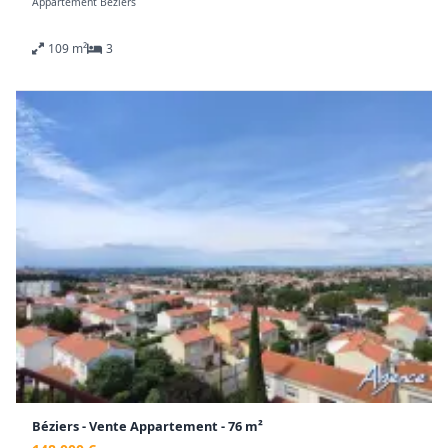
Appartement Béziers
cet appartement T5 d'environ 109 m² au 1er étage d'une
résidence sécurisée bénéficiant d'une agréable terrasse,
109 m²
3
un véritable atout en hyper-centre.
L'appartement se compose d'un dégagement d'entrée,
d'un séjour lumineux, d'une cuisine indépendante, de
quatre chambres, d'une salle d'eau ainsi que d'un WC
indépendant.
L'une des chambres offre la possibilité, selon vos
besoins et vos envies, d'agrandir la pièce de vie afin de
créer un vaste espace séjour d'environ 41 m².
Le bien est équipé d'un chauffage collectif au gaz et
dispose également d'un cellier venant compléter
l'ensemble.
Une rénovation complète est à prévoir, offrant ainsi
l'opportunité de créer un appartement à votre image
dans un emplacement particulièrement recherché du
centre-ville.
Une belle opportunité pour les amateurs de rénovation
ou les investisseurs à la recherche d'un bien à fort
potentiel.
Béziers - Vente Appartement - 76 m²
Honoraires à la charge du vendeur. Dans une