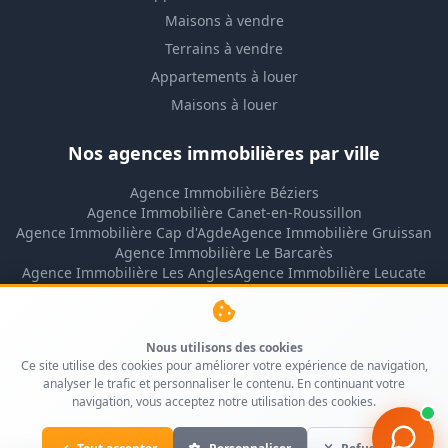
Maisons à vendre
Terrains à vendre
Appartements à louer
Maisons à louer
Nos agences immobilières par ville
Agence Immobilière Béziers
Agence Immobilière Canet-en-Roussillon
Agence Immobilière Cap d'Agde
Agence Immobilière Gruissan
Agence Immobilière Le Barcarès
Agence Immobilière Les Angles
Agence Immobilière Leucate
Agence Immobilière Lézignan-Corbières
Agence Immobilière Montpellier
Agence Immobilière Narbonne
Nous utilisons des cookies
Agence Immobilière Narbonne-Plage
Ce site utilise des cookies pour améliorer votre expérience de navigation,
Agence Immobilière Perpignan
analyser le trafic et personnaliser le contenu. En continuant votre
Agence Immobilière Port-la-Nouvelle
navigation, vous acceptez notre utilisation des cookies.
Agence Immobilière Rivesaltes
Agence Immobilière Saint-Cyprien