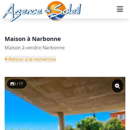
Aller au contenu principal
Accueil
Annonces immobilières
Vente
Maison - Réf. 11-11215-AGENCEDUSOLEIL
Maison à Narbonne
Maison à vendre Narbonne
Retour à la recherche
2 / 17