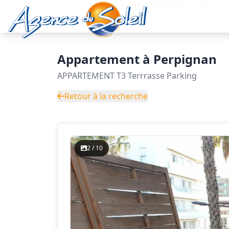
Aller au contenu principal
Accueil
Annonces immobilières
Vente
Appartement - Réf. 21
Appartement à Perpignan
APPARTEMENT T3 Terrrasse Parking
Retour à la recherche
2 / 10