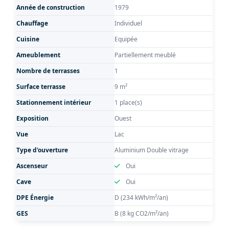
Année de construction
1979
Chauffage
Individuel
Cuisine
Equipée
Ameublement
Partiellement meublé
Nombre de terrasses
1
Surface terrasse
9 m²
Stationnement intérieur
1 place(s)
Exposition
Ouest
Vue
Lac
Type d'ouverture
Aluminium Double vitrage
Ascenseur
Oui
Cave
Oui
DPE Énergie
D (234 kWh/m²/an)
GES
B (8 kg CO2/m²/an)