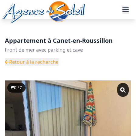
Aller au contenu principal
Accueil
Annonces immobilières
Vente
Appartement - Réf. 19-11283-AGENCEDUSOLEIL
Appartement à Canet-en-Roussillon
Front de mer avec parking et cave
Retour à la recherche
2 / 7