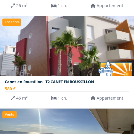
26 m²
1 ch.
Appartement
Location
Canet-en-Roussillon - T2 CANET EN ROUSSILLON
580 €
46 m²
1 ch.
Appartement
Vente