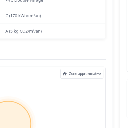
PVC Double vitrage
C (170 kWh/m²/an)
A (5 kg CO2/m²/an)
Zone approximative