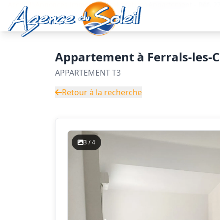
Aller au contenu principal
Accueil
Annonces immobilières
Location
Appartement - Réf. 
Appartement à Ferrals-les-C
APPARTEMENT T3
Retour à la recherche
3 / 4