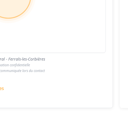
al - Ferrals-les-Corbières
isation confidentielle
 communiquée lors du contact
es