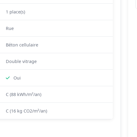
1 place(s)
Rue
Béton cellulaire
Double vitrage
Oui
C (88 kWh/m²/an)
C (16 kg CO2/m²/an)