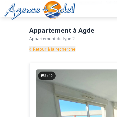
Aller au contenu principal
Accueil
Annonces immobilières
Location
Appartement - Réf. 
Appartement à Agde
Appartement de type 2
Retour à la recherche
2 / 10