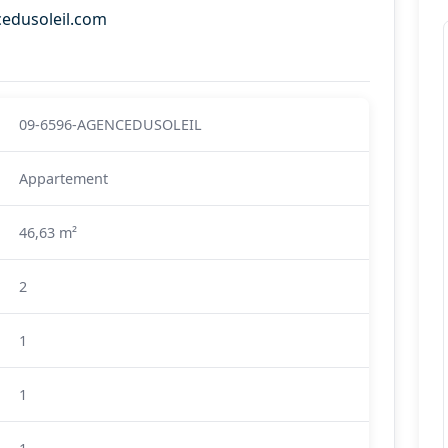
cedusoleil.com
09-6596-AGENCEDUSOLEIL
Appartement
46,63 m²
2
1
1